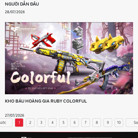
NGƯỜI DẪN ĐẦU
28/07/2026
KHO BÁU HOÀNG GIA RUBY COLORFUL
27/07/2026
rước
1
2
3
4
5
6
7
8
9
10
Sa