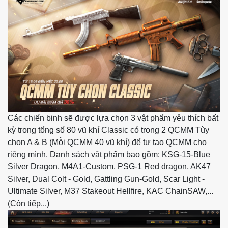
Các chiến binh sẽ được lựa chọn 3 vật phẩm yêu thích bất
kỳ trong tổng số 80 vũ khí Classic có trong 2 QCMM Tùy
chọn A & B (Mỗi QCMM 40 vũ khí) để tự tạo QCMM cho
riêng mình. Danh sách vật phẩm bao gồm: KSG-15-Blue
Silver Dragon, M4A1-Custom, PSG-1 Red dragon, AK47
Silver, Dual Colt - Gold, Gattling Gun-Gold, Scar Light -
Ultimate Silver, M37 Stakeout Hellfire, KAC ChainSAW,...
(Còn tiếp...)