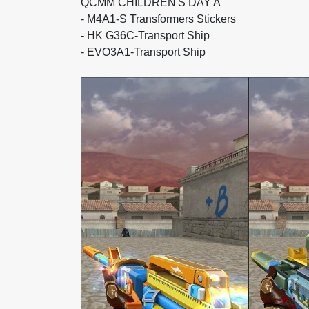
QCMM CHILDREN'S DAY A
-
M4A1-S Transformers Stickers
- HK G36C-Transport Ship
- EVO3A1-Transport Ship