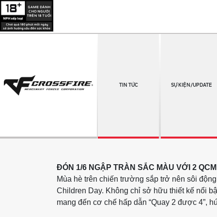
TIN TỨC
SỰ KIỆN/UPDATE
ĐÓN 1/6 NGẬP TRÀN SẮC MÀU VỚI 2 QCM
Mùa hè trên chiến trường sắp trở nên sôi độ
Children Day. Không chỉ sở hữu thiết kế nổi 
mang đến cơ chế hấp dẫn “Quay 2 được 4”, hứa