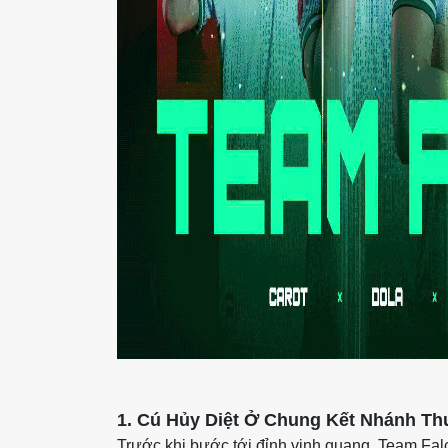
1. Cú Hủy Diệt Ở Chung Kết Nhánh Th
Trước khi bước tới đỉnh vinh quang, Team Fal