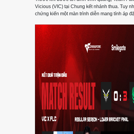
Vicious (VIC) tại Chung kết nhánh thua. Tuy nh
chứng kiến một màn trình diễn mang tính áp đặ