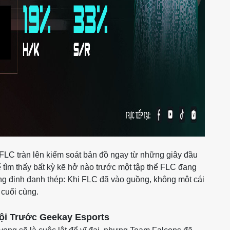
FLC tràn lên kiểm soát bản đồ ngay từ những giây đầu
hể tìm thấy bất kỳ kẽ hở nào trước một tập thể FLC đang
ẳng định đanh thép: Khi FLC đã vào guồng, không một cái
 cuối cùng.
ội Trước Geekay Esports