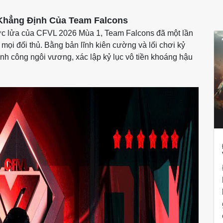
 Khẳng Định Của Team Falcons
rực lửa của CFVL 2026 Mùa 1, Team Falcons đã một lần
mọi đối thủ. Bằng bản lĩnh kiên cường và lối chơi kỷ
nh công ngôi vương, xác lập kỷ lục vô tiền khoáng hậu