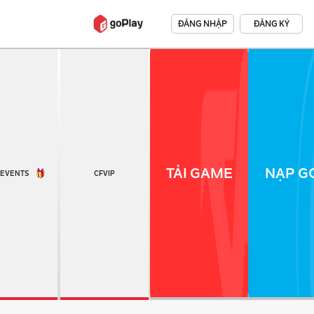
ĐĂNG NHẬP
ĐĂNG KÝ
TẢI GAME
NẠP GO
EVENTS
CFVIP