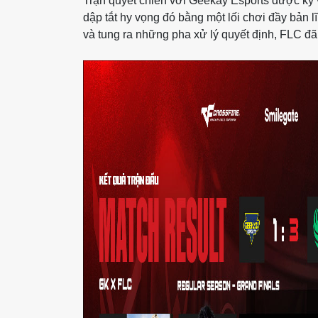
Trận quyết chiến với Geekay Esports được kỳ v
dập tắt hy vọng đó bằng một lối chơi đầy bản l
và tung ra những pha xử lý quyết định, FLC đã