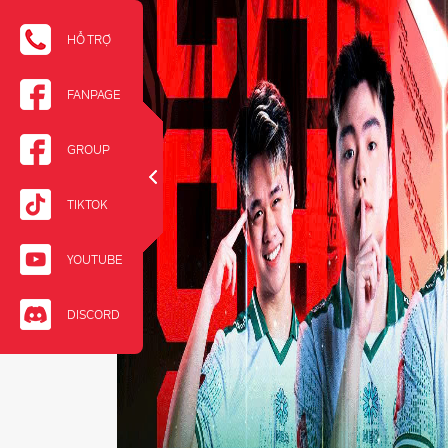
HỖ TRỢ
FANPAGE
GROUP
TIKTOK
YOUTUBE
DISCORD