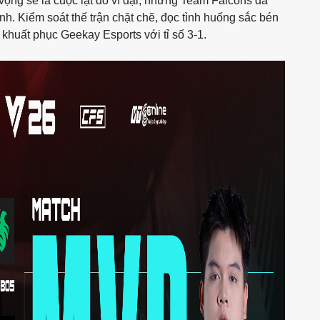
ọng sẽ là cuộc lật đổ vĩ đại, nhưng Team Falcons đã
ĩnh. Kiểm soát thế trận chặt chẽ, đọc tình huống sắc bén
 khuất phục Geekay Esports với tỉ số 3-1.