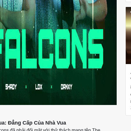
ua: Đẳng Cấp Của Nhà Vua
cons đã phải đối mặt với thử thách mang tên The