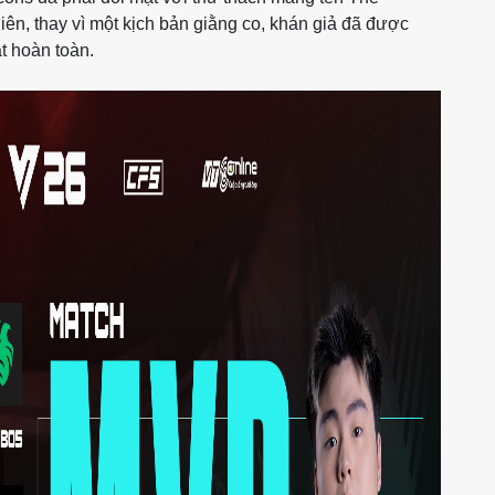
iên, thay vì một kịch bản giằng co, khán giả đã được
t hoàn toàn.