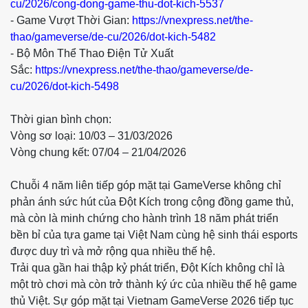
cu/2026/cong-dong-game-thu-dot-kich-5537
- Game Vượt Thời Gian:
https://vnexpress.net/the-
thao/gameverse/de-cu/2026/dot-kich-5482
- Bộ Môn Thể Thao Điện Tử Xuất
Sắc:
https://vnexpress.net/the-thao/gameverse/de-
cu/2026/dot-kich-5498
Thời gian bình chọn:
Vòng sơ loại: 10/03 – 31/03/2026
Vòng chung kết: 07/04 – 21/04/2026
Chuỗi 4 năm liên tiếp góp mặt tại GameVerse không chỉ
phản ánh sức hút của Đột Kích trong cộng đồng game thủ,
mà còn là minh chứng cho hành trình 18 năm phát triển
bền bỉ của tựa game tại Việt Nam cùng hệ sinh thái esports
được duy trì và mở rộng qua nhiều thế hệ.
Trải qua gần hai thập kỷ phát triển, Đột Kích không chỉ là
một trò chơi mà còn trở thành ký ức của nhiều thế hệ game
thủ Việt. Sự góp mặt tại Vietnam GameVerse 2026 tiếp tục