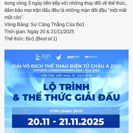
trong vòng 3 ngày liên tiếp với những thay đổi về thể thức,
đảm bảo mọi trận đấu đều là những màn đối đầu "một mất
một còn".
Vòng Bảng: Sự Căng Thẳng Của Bo1
Thời gian: Ngày 20 & 21/11/2025
Thể thức: Bo1 (Best of 1)