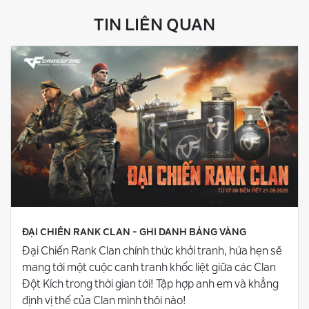
TIN LIÊN QUAN
ĐẠI CHIẾN RANK CLAN - GHI DANH BẢNG VÀNG
Đại Chiến Rank Clan chính thức khởi tranh, hứa hẹn sẽ
mang tới một cuộc canh tranh khốc liệt giữa các Clan
Đột Kích trong thời gian tới! Tập hợp anh em và khẳng
định vị thế của Clan mình thôi nào!