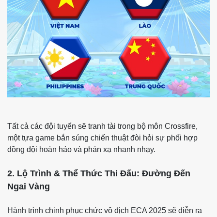
Tất cả các đội tuyển sẽ tranh tài trong bộ môn Crossfire,
một tựa game bắn súng chiến thuật đòi hỏi sự phối hợp
đồng đội hoàn hảo và phản xạ nhanh nhạy.
2. Lộ Trình & Thể Thức Thi Đấu: Đường Đến
Ngai Vàng
Hành trình chinh phục chức vô địch ECA 2025 sẽ diễn ra