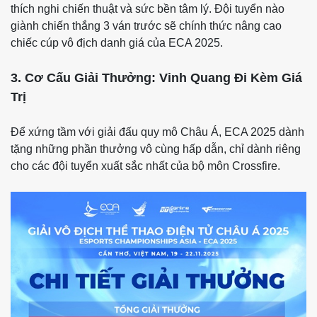
thích nghi chiến thuật và sức bền tâm lý. Đội tuyển nào
giành chiến thắng 3 ván trước sẽ chính thức nâng cao
chiếc cúp vô địch danh giá của ECA 2025.
3. Cơ Cấu Giải Thưởng: Vinh Quang Đi Kèm Giá
Trị
Để xứng tầm với giải đấu quy mô Châu Á, ECA 2025 dành
tặng những phần thưởng vô cùng hấp dẫn, chỉ dành riêng
cho các đội tuyển xuất sắc nhất của bộ môn Crossfire.