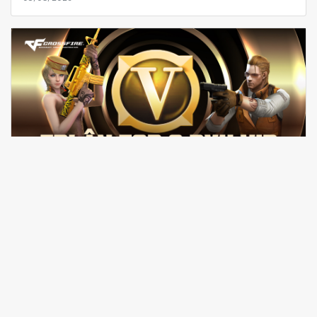
TRI ÂN TOP 3 BẢNG XẾP HẠNG VIP ĐỘT KÍCH - VINH
DANH NGƯỜI DẪN ĐẦU
Đột Kích tri ân TOP 3 Bảng Xếp Hạng VIP với các
quyền lợi độc quyền dành riêng cho người dẫn đầu.
Cùng khám phá ngay!
28/07/2026