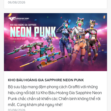
06/08/2026
KHO BÁU HOÀNG GIA SAPPHIRE NEON PUNK
Bộ sưu tập mang đậm phong cách Graffiti với những
hiệu ứng nổi bật từ Kho Báu Hoàng Gia Sapphire Neon
Punk chắc chắn sẽ khiến các Chiến binh không thể rời
mắt. Cùng khám phá ngay nhé!
03/08/2026