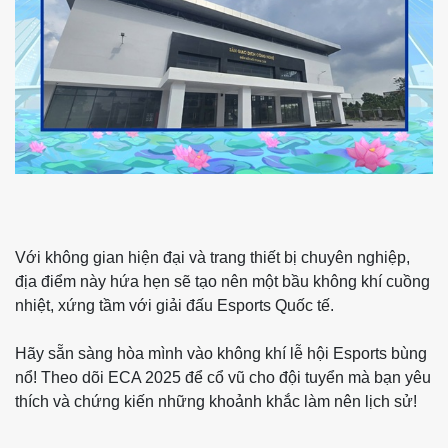
Với không gian hiện đại và trang thiết bị chuyên nghiệp,
địa điểm này hứa hẹn sẽ tạo nên một bầu không khí cuồng
nhiệt, xứng tầm với giải đấu Esports Quốc tế.
Hãy sẵn sàng hòa mình vào không khí lễ hội Esports bùng
nổ! Theo dõi ECA 2025 để cổ vũ cho đội tuyển mà bạn yêu
thích và chứng kiến những khoảnh khắc làm nên lịch sử!