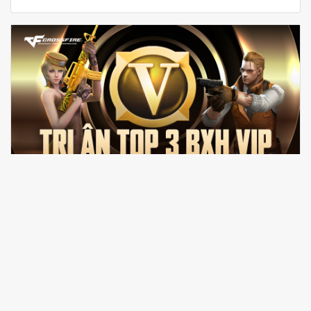
TRI ÂN TOP 3 BẢNG XẾP HẠNG VIP ĐỘT KÍCH - VINH
DANH NGƯỜI DẪN ĐẦU
Đột Kích tri ân TOP 3 Bảng Xếp Hạng VIP với các
quyền lợi độc quyền dành riêng cho người dẫn đầu.
Cùng khám phá ngay!
28/07/2026