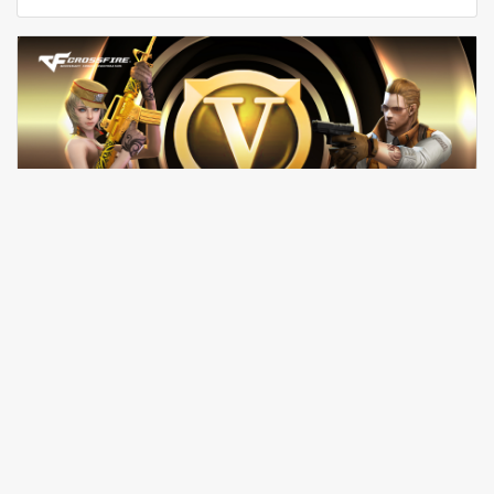
TRI ÂN TOP 3 BẢNG XẾP HẠNG VIP ĐỘT KÍCH - VINH
DANH NGƯỜI DẪN ĐẦU
Đột Kích tri ân TOP 3 Bảng Xếp Hạng VIP với các
quyền lợi độc quyền dành riêng cho người dẫn đầu.
Cùng khám phá ngay!
28/07/2026