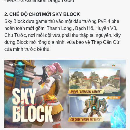
- M4A1-S Ascension Dragon Gold
2. CHẾ ĐỘ CHƠI MỚI SKY BLOCK
Sky Block đưa game thủ vào một đấu trường PvP 4 phe
hoàn toàn mới gồm: Thanh Long , Bạch Hổ, Huyền Vũ,
Chu Tước, nơi mỗi đội vừa phải thu thập tài nguyên, xây
dựng Block mở rộng địa hình, vừa bảo vệ Tháp Căn Cứ
của mình trước kẻ thù.