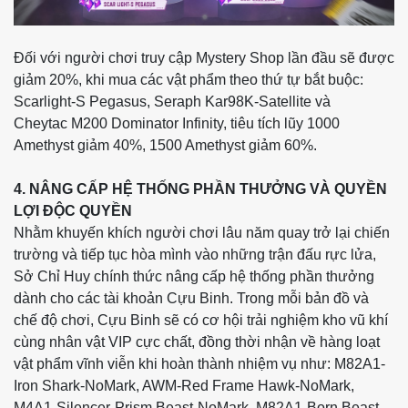
Đối với người chơi truy cập Mystery Shop lần đầu sẽ được
giảm 20%, khi mua các vật phẩm theo thứ tự bắt buộc:
Scarlight-S Pegasus, Seraph Kar98K-Satellite và
Cheytac
M200 Dominator Infinity,
tiêu tích lũy 1000
Amethyst giảm 40%, 1500 Amethyst giảm 60%.
4. NÂNG CẤP HỆ THỐNG PHẦN THƯỞNG VÀ QUYỀN
LỢI ĐỘC QUYỀN
Nhằm khuyến khích người chơi lâu năm quay trở lại chiến
trường và tiếp tục hòa mình vào những trận đấu rực lửa,
Sở Chỉ Huy chính thức nâng cấp hệ thống phần thưởng
dành cho các tài khoản Cựu Binh. Trong mỗi bản đồ và
chế độ chơi, Cựu Binh sẽ có cơ hội trải nghiệm kho vũ khí
cùng nhân vật VIP cực chất, đồng thời nhận về hàng loạt
vật phẩm vĩnh viễn khi hoàn thành nhiệm vụ như: M82A1-
Iron Shark-NoMark, AWM-Red Frame Hawk-NoMark,
M4A1-Silencer-Prism Beast-NoMark, M82A1-Born Beast