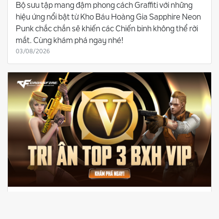
Bộ sưu tập mang đậm phong cách Graffiti với những
hiệu ứng nổi bật từ Kho Báu Hoàng Gia Sapphire Neon
Punk chắc chắn sẽ khiến các Chiến binh không thể rời
mắt. Cùng khám phá ngay nhé!
03/08/2026
TRI ÂN TOP 3 BẢNG XẾP HẠNG VIP ĐỘT KÍCH - VINH
DANH NGƯỜI DẪN ĐẦU