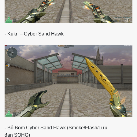
- Kukri – Cyber Sand Hawk
- Bộ Bom Cyber Sand Hawk (Smoke/Flash/Lựu
đạn SOHG)