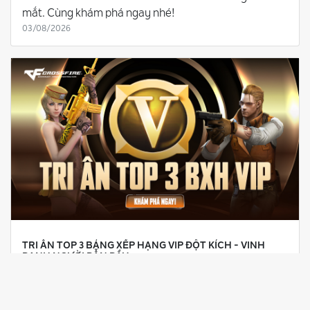
mắt. Cùng khám phá ngay nhé!
03/08/2026
TRI ÂN TOP 3 BẢNG XẾP HẠNG VIP ĐỘT KÍCH - VINH
DANH NGƯỜI DẪN ĐẦU
Đột Kích tri ân TOP 3 Bảng Xếp Hạng VIP với các
quyền lợi độc quyền dành riêng cho người dẫn đầu.
Cùng khám phá ngay!