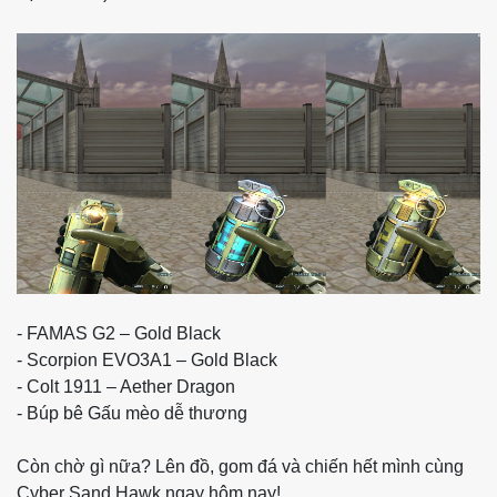
- FAMAS G2 – Gold Black
- Scorpion EVO3A1 – Gold Black
- Colt 1911 – Aether Dragon
- Búp bê Gấu mèo dễ thương
Còn chờ gì nữa? Lên đồ, gom đá và chiến hết mình cùng
Cyber Sand Hawk ngay hôm nay!