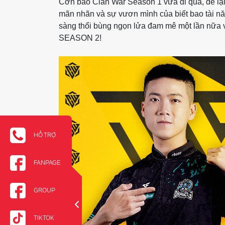
Cơn bão Clan War Season 1 vừa đi qua, để lại
mãn nhãn và sự vươn mình của biết bao tài năn
sàng thổi bùng ngọn lửa đam mê một lần nữa
SEASON 2!
HỖ TRỢ
FANPAGE
GROUP
TIKTOK