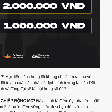
ẾP!
Mục tiêu của chúng tôi không chỉ là tìm ra nhà vô
 đội tuyển xuất sắc nhất sẽ định hình tương lai của Đột
nh và đồng đội sẽ là một trong số đó?
GHIỆP RỘNG MỞ!
Đây chính là điểm đột phá lớn nhất!
son 2 là bước đệm vững chắc đưa bạn đến với con