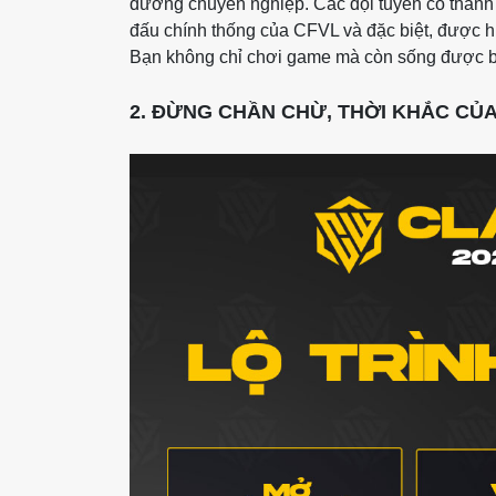
đường chuyên nghiệp. Các đội tuyển có thành t
đấu chính thống của CFVL và đặc biệt, được 
Bạn không chỉ chơi game mà còn sống được bằ
2. ĐỪNG CHẦN CHỪ, THỜI KHẮC CỦA