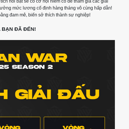
ích nổi bật sẽ có cơ hội hiếm có để tham gia các giải
hưởng mức lương cố định hàng tháng vô cùng hấp dẫn!
ng đam mê, biến sở thích thành sự nghiệp!
 BẠN ĐÃ ĐẾN!