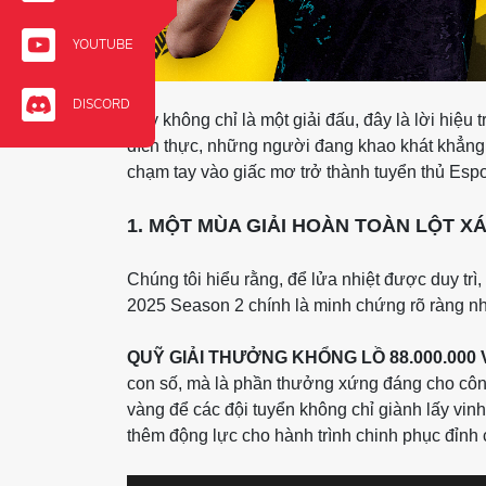
YOUTUBE
DISCORD
Đây không chỉ là một giải đấu, đây là lời hiệu 
đích thực, những người đang khao khát khẳng 
chạm tay vào giấc mơ trở thành tuyển thủ Esp
1. MỘT MÙA GIẢI HOÀN TOÀN LỘT XÁ
Chúng tôi hiểu rằng, để lửa nhiệt được duy tr
2025 Season 2 chính là minh chứng rõ ràng nh
QUỸ GIẢI THƯỞNG KHỔNG LỒ 88.000.000 
con số, mà là phần thưởng xứng đáng cho công
vàng để các đội tuyển không chỉ giành lấy vin
thêm động lực cho hành trình chinh phục đỉnh 