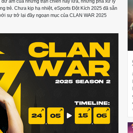
 dư âm của những trận chiến nảy lửa, những pha xử lý
g trẻ. Chưa kịp hạ nhiệt, eSports Đột Kích 2025 đã sẵn
 với sự trở lại đầy ngoạn mục của CLAN WAR 2025