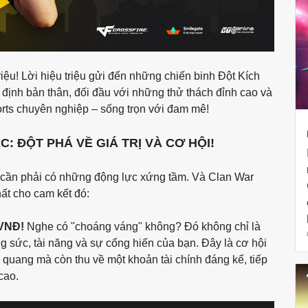
triệu! Lời hiệu triệu gửi đến những chiến binh Đột Kích
định bản thân, đối đầu với những thử thách đỉnh cao và
orts chuyên nghiệp – sống trọn với đam mê!
C: ĐỘT PHÁ VỀ GIÁ TRỊ VÀ CƠ HỘI!
ì, cần phải có những động lực xứng tầm. Và Clan War
ất cho cam kết đó:
VNĐ!
Nghe có "choáng váng" không? Đó không chỉ là
 sức, tài năng và sự cống hiến của bạn. Đây là cơ hội
h quang mà còn thu về một khoản tài chính đáng kể, tiếp
cao.