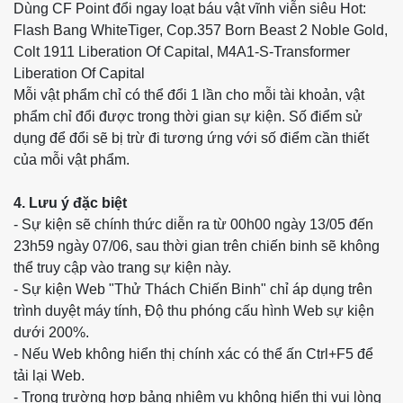
Dùng CF Point đổi ngay loạt báu vật vĩnh viễn siêu Hot:
Flash Bang WhiteTiger, Cop.357 Born Beast 2 Noble Gold,
Colt 1911 Liberation Of Capital, M4A1-S-Transformer
Liberation Of Capital
Mỗi vật phẩm chỉ có thể đổi 1 lần cho mỗi tài khoản, vật
phẩm chỉ đổi được trong thời gian sự kiện. Số điểm sử
dụng để đổi sẽ bị trừ đi tương ứng với số điểm cần thiết
của mỗi vật phẩm.
4. Lưu ý đặc biệt
- Sự kiện sẽ chính thức diễn ra từ 00h00 ngày 13/05 đến
23h59 ngày 07/06, sau thời gian trên chiến binh sẽ không
thể truy cập vào trang sự kiện này.
- Sự kiện Web "Thử Thách Chiến Binh" chỉ áp dụng trên
trình duyệt máy tính, Độ thu phóng cấu hình Web sự kiện
dưới 200%.
- Nếu Web không hiển thị chính xác có thể ấn Ctrl+F5 để
tải lại Web.
- Trong trường hợp bảng nhiệm vụ không hiển thị vui lòng