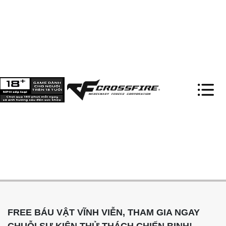
FREE BÁU VẬT VĨNH VIỄN, THAM GIA NGAY
CHUỖI SỰ KIỆN THỬ THÁCH CHIẾN BINH!