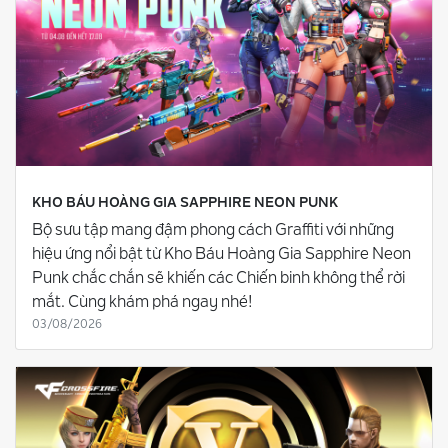
KHO BÁU HOÀNG GIA SAPPHIRE NEON PUNK
Bộ sưu tập mang đậm phong cách Graffiti với những
hiệu ứng nổi bật từ Kho Báu Hoàng Gia Sapphire Neon
Punk chắc chắn sẽ khiến các Chiến binh không thể rời
mắt. Cùng khám phá ngay nhé!
03/08/2026