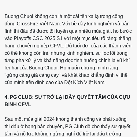
Buong Chuoi không còn là một cái tên xa lạ trong cộng
đồng CrossFire Việt Nam. Với bề dày kinh nghiệm và bản
lĩnh thi đấu đã được tôi luyện qua nhiều mùa giải, họ bước
vào Playoffs CSC 2025 S1 với một mục tiêu rõ ràng: thăng
hạng chuyên nghiệp CFVL. Dù tuổi đời của các thành viên
có thể không còn trẻ, nhưng kinh nghiệm, sự lọc lõi trong
từng pha xử lý và khả năng đọc tình huống chính là vũ khí
lợi hại của Buong Chuoi. Họ muốn chứng minh rằng
"gừng càng già càng cay" và khát khao khẳng định vị thế
của mình trên đỉnh cao của Đột Kích Việt Nam.
4. PG CLUB: SỰ TRỞ LẠI ĐẦY QUYẾT TÂM CỦA CỰU
BINH CFVL
Sau một mùa giải 2024 không thành công và phải xuống
thi đấu ở hạng bán chuyên, PG Club đã cho thấy sự quyết
tâm và nỗ lực không ngừng nghỉ để trở lại đấu trường