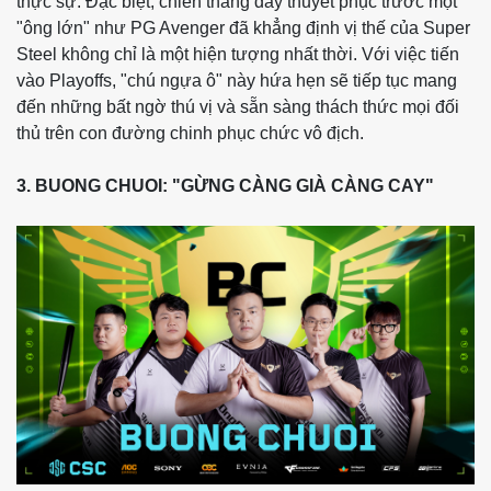
thực sự. Đặc biệt, chiến thắng đầy thuyết phục trước một
"ông lớn" như PG Avenger đã khẳng định vị thế của Super
Steel không chỉ là một hiện tượng nhất thời. Với việc tiến
vào Playoffs, "chú ngựa ô" này hứa hẹn sẽ tiếp tục mang
đến những bất ngờ thú vị và sẵn sàng thách thức mọi đối
thủ trên con đường chinh phục chức vô địch.
3. BUONG CHUOI: "GỪNG CÀNG GIÀ CÀNG CAY"