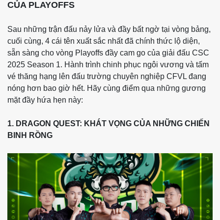
CỦA PLAYOFFS
Sau những trận đấu nảy lửa và đầy bất ngờ tại vòng bảng,
cuối cùng, 4 cái tên xuất sắc nhất đã chính thức lộ diện,
sẵn sàng cho vòng Playoffs đầy cam go của giải đấu CSC
2025 Season 1. Hành trình chinh phục ngôi vương và tấm
vé thăng hạng lên đấu trường chuyên nghiệp CFVL đang
nóng hơn bao giờ hết. Hãy cùng điểm qua những gương
mặt đầy hứa hẹn này:
1. DRAGON QUEST: KHÁT VỌNG CỦA NHỮNG CHIẾN
BINH RỒNG