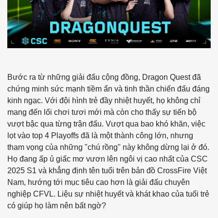
Bước ra từ những giải đấu cộng đồng, Dragon Quest đã
chứng minh sức mạnh tiềm ẩn và tinh thần chiến đấu đáng
kinh ngạc. Với đội hình trẻ đầy nhiệt huyết, họ không chỉ
mang đến lối chơi tươi mới mà còn cho thấy sự tiến bộ
vượt bậc qua từng trận đấu. Vượt qua bao khó khăn, việc
lọt vào top 4 Playoffs đã là một thành công lớn, nhưng
tham vọng của những "chú rồng" này không dừng lại ở đó.
Họ đang ấp ủ giấc mơ vươn lên ngôi vị cao nhất của CSC
2025 S1 và khẳng định tên tuổi trên bản đồ CrossFire Việt
Nam, hướng tới mục tiêu cao hơn là giải đấu chuyên
nghiệp CFVL. Liệu sự nhiệt huyết và khát khao của tuổi trẻ
có giúp họ làm nên bất ngờ?