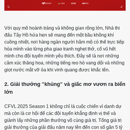
Với quy mô hoành tráng và không gian rộng lớn, Nhà thi
đấu Tây Hồ hứa hẹn sẽ mang đến một bầu không khí
cuồng nhiệt, nơi hàng ngàn người hâm mộ có thể trực tiếp
hòa mình vào từng pha giao tranh nghẹt thở, cổ vũ hết
mình cho đội tuyển mình yêu thích. Đây sẽ là nơi những
cảm xúc thăng hoa, những tiếng reo hò vang dội và những
giọt nước mắt vỡ òa khi vinh quang được khắc tên.
2. Giải thưởng "khủng" và giấc mơ vươn ra biển
lớn
CFVL 2025 Season 1 không chỉ là cuộc chiến vì danh dự
mà còn là cơ hội để các đội tuyển khẳng định vị thế và
giành lấy những phần thưởng vô cùng giá trị. Tổng giá trị
giải thưởng của giải đấu năm nay lên đến con số gần 5 tỷ