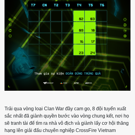
Trải qua vòng loại Clan War đầy cam go, 8 đội tuyển xuất
sắc nhất đã giành quyền bước vào vòng chung kết, nơi họ
sẽ tranh tài để tìm ra nhà vô địch và giành lấy cơ hội thăng
hạng lên giải đấu chuyên nghiệp CrossFire Vietnam