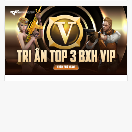
TRI ÂN TOP 3 BẢNG XẾP HẠNG VIP ĐỘT KÍCH - VINH
DANH NGƯỜI DẪN ĐẦU
Đột Kích tri ân TOP 3 Bảng Xếp Hạng VIP với các
quyền lợi độc quyền dành riêng cho người dẫn đầu.
Cùng khám phá ngay!
28/07/2026