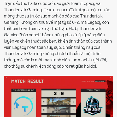
Trận đấu thứ hai là cuộc đối đầu giữa Team Legacy và
Thundertalk Gaming. Team Legacy đã trải qua một cơn ác
mộng thực sự trước sức mạnh áp đảo của Thundertalk
Gaming. Không chỉ thua về mặt tỷ số 0-2, mà Legacy còn
thất bại hoàn toàn về mặt thế trận. Họ bị Thundertalk
Gaming "bóp nghẹt" bằng những pha xử lý kỹ năng điêu
luyện và chiến thuật sắc bén, khiến tinh thần của các thành
viên Legacy hoàn toàn suy sụp. Chiến thắng này của
Thundertalk Gaming không chỉ đơn thuần là một trận
thắng, mà còn là một màn trình diễn sức mạnh tuyệt đối,
cho thấy sự chênh lệch đẳng cấp rõ rệt giữa hai đội.