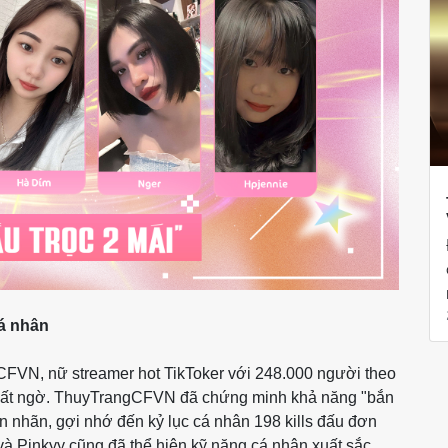
cá nhân
CFVN, nữ streamer hot TikToker với 248.000 người theo
à bất ngờ. ThuyTrangCFVN đã chứng minh khả năng "bắn
n nhãn, gợi nhớ đến kỷ lục cá nhân 198 kills đấu đơn
và Pinkyy cũng đã thể hiện kỹ năng cá nhân xuất sắc,