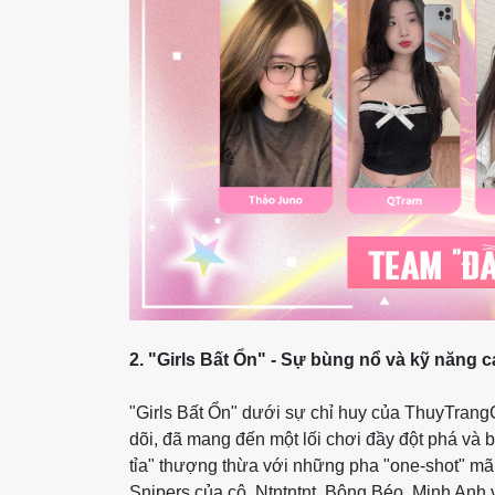
2. "Girls Bất Ổn" - Sự bùng nổ và kỹ năng 
"Girls Bất Ổn" dưới sự chỉ huy của ThuyTrang
dõi, đã mang đến một lối chơi đầy đột phá v
tỉa" thượng thừa với những pha "one-shot" mã
Snipers của cô. Ntntntnt, Bông Béo, Minh Anh 