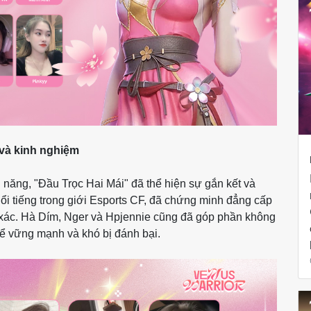
 và kinh nghiệm
i năng, "Đầu Trọc Hai Mái" đã thể hiện sự gắn kết và
nổi tiếng trong giới Esports CF, đã chứng minh đẳng cấp
h xác. Hà Dím, Nger và Hpjennie cũng đã góp phần không
hể vững mạnh và khó bị đánh bại.