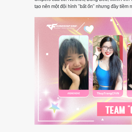
tạo nên một đội hình "bất ổn" nhưng đầy tiềm 