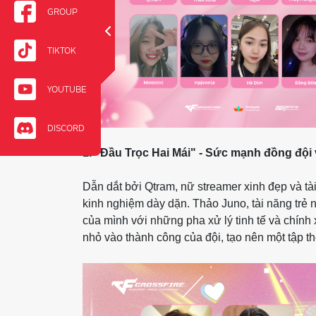
GROUP
TIKTOK
YOUTUBE
DISCORD
1. "Đầu Trọc Hai Mái" - Sức mạnh đồng đội
Dẫn dắt bởi Qtram, nữ streamer xinh đẹp và tà
kinh nghiệm dày dặn. Thảo Juno, tài năng trẻ 
của mình với những pha xử lý tinh tế và chín
nhỏ vào thành công của đội, tạo nên một tập t