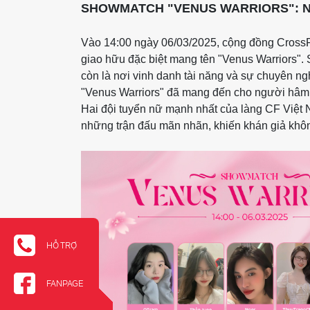
SHOWMATCH "VENUS WARRIORS": N
Vào 14:00 ngày 06/03/2025, cộng đồng CrossF
giao hữu đặc biệt mang tên "Venus Warriors". 
còn là nơi vinh danh tài năng và sự chuyên n
"Venus Warriors" đã mang đến cho người hâm m
Hai đội tuyển nữ mạnh nhất của làng CF Việt N
những trận đấu mãn nhãn, khiến khán giả khôn
HỖ TRỢ
FANPAGE