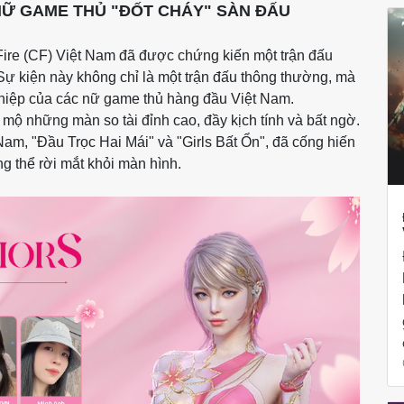
Ữ GAME THỦ "ĐỐT CHÁY" SÀN ĐẤU
ire (CF) Việt Nam đã được chứng kiến một trận đấu
Sự kiện này không chỉ là một trận đấu thông thường, mà
ghiệp của các nữ game thủ hàng đầu Việt Nam.
ộ những màn so tài đỉnh cao, đầy kịch tính và bất ngờ.
am, "Đầu Trọc Hai Mái" và "Girls Bất Ổn", đã cống hiến
g thể rời mắt khỏi màn hình.