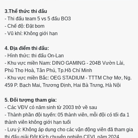
3.Thể thức thi đấu
- Thi đấu team 5 vs 5 đấu BO3
- Chế độ: Đặt bom
- Vũ khí: Không giới hạn
4. Địa điểm thi đấu:
- Hình thức: thi đấu On-Lan
- Khu vực miền Nam: DINO GAMING - 204B Vườn Lài,
Phú Thọ Hoà, Tân Phú, Tp.Hồ Chí Minh
- Khu vực miền Bắc: OEG STADIUM - TTTM Chợ Mơ, Ng.
459 P. Bạch Mai, Trương Định, Hai Bà Trưng, Hà Nội
5. Đối tượng tham gia:
- Các VĐV có năm sinh từ 2003 trở về sau
- Thành phần đội tuyển: 05 thành viên, mỗi đội có tối đa 1
thành viên không giới hạn tuổi
- Lưu ý: Không áp dụng cho các vận động viên đã tham gia
thi đấu giải Đột Kích chuyên nghiệp CFVL năm 2024.