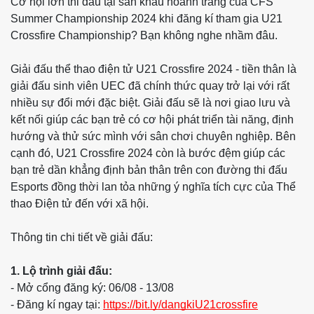
Cơ hội lớn thi đấu tại sân khấu hoành tráng của CFS
Summer Championship 2024 khi đăng kí tham gia U21
Crossfire Championship? Bạn không nghe nhầm đâu.
Giải đấu thể thao điện tử U21 Crossfire 2024 - tiền thân là
giải đấu sinh viên UEC đã chính thức quay trở lại với rất
nhiều sự đổi mới đặc biệt. Giải đấu sẽ là nơi giao lưu và
kết nối giúp các bạn trẻ có cơ hội phát triển tài năng, định
hướng và thử sức mình với sân chơi chuyên nghiệp. Bên
cạnh đó, U21 Crossfire 2024 còn là bước đệm giúp các
bạn trẻ dần khẳng định bản thân trên con đường thi đấu
Esports đồng thời lan tỏa những ý nghĩa tích cực của Thể
thao Điện tử đến với xã hội.
Thông tin chi tiết về giải đấu:
1. Lộ trình giải đấu:
- Mở cổng đăng ký: 06/08 - 13/08
- Đăng kí ngay tại:
https://bit.ly/dangkiU21crossfire