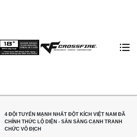
4 ĐỘI TUYỂN MẠNH NHẤT ĐỘT KÍCH VIỆT NAM ĐÃ
CHÍNH THỨC LỘ DIỆN - SẴN SÀNG CẠNH TRANH
CHỨC VÔ ĐỊCH