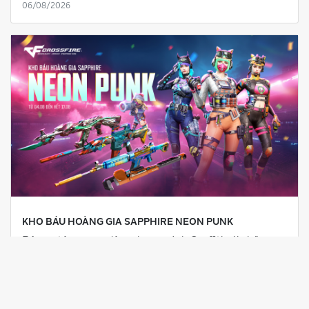
06/08/2026
KHO BÁU HOÀNG GIA SAPPHIRE NEON PUNK
Bộ sưu tập mang đậm phong cách Graffiti với những
hiệu ứng nổi bật từ Kho Báu Hoàng Gia Sapphire Neon
Punk chắc chắn sẽ khiến các Chiến binh không thể rời
mắt. Cùng khám phá ngay nhé!
03/08/2026