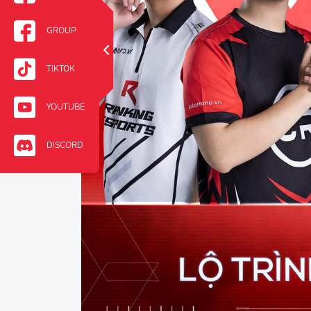
GROUP
TIKTOK
YOUTUBE
DISCORD