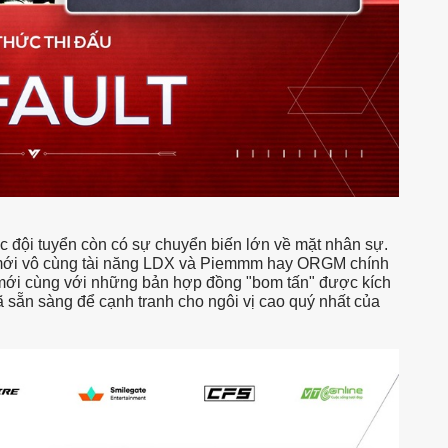
ác đội tuyển còn có sự chuyển biến lớn về mặt nhân sự.
 mới vô cùng tài năng LDX và Piemmm hay ORGM chính
 mới cùng với những bản hợp đồng "bom tấn" được kích
 sẵn sàng để cạnh tranh cho ngôi vị cao quý nhất của