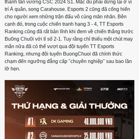
thành tân vương CSC 2024 S1. Mặc dù phải dừng lại ở vị
trí Á quân, song Carahouse. Esports 2 cũng đã cống hiến
cho người xem những trận đấu vô cùng mãn nhãn. Bên
cạnh đó, trong cuộc chiến tranh hạng 3 - 4, TT Esports
Ranking cũng đã rất bản lĩnh khi đem về chiến thắng trước
Bu0ng Chu0i với tỉ số 2-1. Tuy rằng chỉ thiếu một chút may
mắn nữa đã có thể vượt qua đội tuyển TT Esports
Ranking, nhưng đội tuyển BuongChuoi đã chính thức
chạm đến ngưỡng đẳng cấp "chuyên nghiệp" sau bao lần
lỡ hẹn.