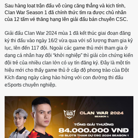
Sau hàng loạt trận đấu vô cùng căng thẳng và kịch tính,
Clan War Season 1 đã chính thức tìm ra được chủ nhân
của 12 tấm vé thăng hạng lên giải đấu bán chuyên CSC.
Giải đấu Clan War 2024 mùa 1 đã kết thúc giai đoạn đăng
ký thi đấu vào ngày 16/2 vừa qua với số lượng tham gia kỷ
lục, lên đến 117 đội. Ngoài các game thủ mới tham gia ở
dạng cá nhân hay đội “khởi nghiệp” thì giải còn chứng kiến
đội trẻ của nhiều clan lớn có uy tín đăng ký. Đây là một tín
hiệu mới cho thấy game thủ ở cấp độ phong trào của Đột
Kích đang ngày càng hào hứng với con đường thi đấu
eSports chuyên nghiệp.