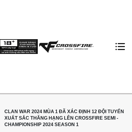
CLAN WAR 2024 MÙA 1 ĐÃ XÁC ĐỊNH 12 ĐỘI TUYỂN
XUẤT SẮC THĂNG HẠNG LÊN CROSSFIRE SEMI -
CHAMPIONSHIP 2024 SEASON 1