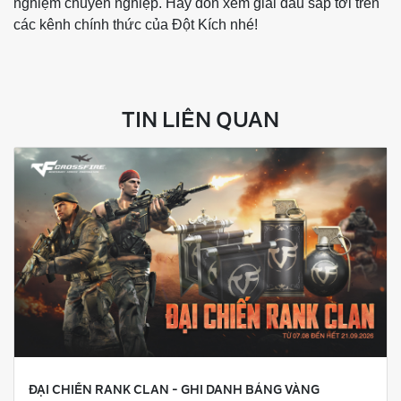
nghiệm chuyên nghiệp. Hãy đón xem giải đấu sắp tới trên
các kênh chính thức của Đột Kích nhé!
TIN LIÊN QUAN
ĐẠI CHIẾN RANK CLAN - GHI DANH BẢNG VÀNG