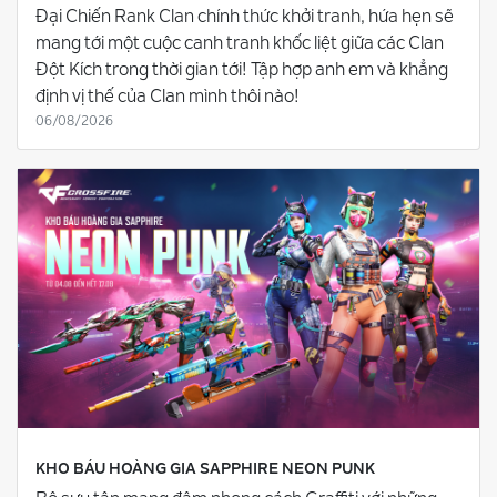
Đại Chiến Rank Clan chính thức khởi tranh, hứa hẹn sẽ
mang tới một cuộc canh tranh khốc liệt giữa các Clan
Đột Kích trong thời gian tới! Tập hợp anh em và khẳng
định vị thế của Clan mình thôi nào!
06/08/2026
KHO BÁU HOÀNG GIA SAPPHIRE NEON PUNK