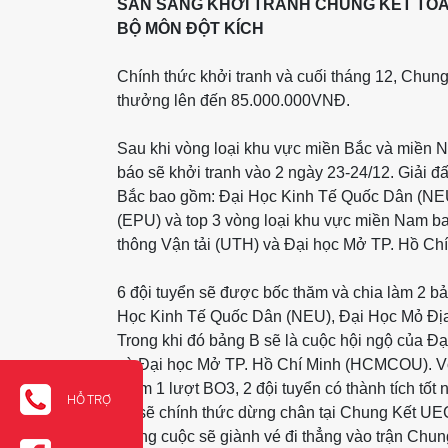
SẴN SÀNG KHỞI TRANH CHUNG KẾT TOÀN
BỘ MÔN ĐỘT KÍCH
Chính thức khởi tranh và cuối tháng 12, Chu
thưởng lên đến 85.000.000VNĐ.
Sau khi vòng loại khu vực miền Bắc và miền 
báo sẽ khởi tranh vào 2 ngày 23-24/12. Giải đ
Bắc bao gồm: Đại Học Kinh Tế Quốc Dân (NE
(EPU) và top 3 vòng loại khu vực miền Nam 
thông Vận tải (UTH) và Đại học Mở TP. Hồ 
6 đội tuyển sẽ được bốc thăm và chia làm 2 b
Học Kinh Tế Quốc Dân (NEU), Đại Học Mỏ Địa
Trong khi đó bảng B sẽ là cuộc hội ngộ của 
và Đại học Mở TP. Hồ Chí Minh (HCMCOU). Vòn
điểm 1 lượt BO3, 2 đội tuyển có thành tích tốt
HỖ TRỢ
lại sẽ chính thức dừng chân tại Chung Kết UEC
thắng cuộc sẽ giành vé đi thẳng vào trận Chung