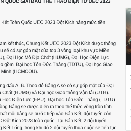
 QUỐC GIẢI ĐẤU THỂ THAO ĐIỆN TỬ UEC 2023
ng Kết Toàn Quốc UEC 2023 Đột Kích nâng mức tiền
Nam kết thúc, Chung Kết UEC 2023 Đột Kích được thông
ấu sẽ có sự góp mặt của top 3 vòng loại khu vực Miền
U), Đại Học Mỏ Địa Chất (HUMG), Đại Học Điện Lực
bao gồm: Đại học Tôn Đức Thắng (TDTU), Đại học Giao
Chí Minh (HCMCOU).
ảng đấu A, B. Theo đó Bảng A sẽ có sự góp mặt của Đại
 Chất (HUMG) và Đại học Giao thông Vận tải (UTH).
Đại Học Điện Lực (EPU), Đại học Tôn Đức Thắng (TDTU)
g Bảng sẽ được diễn ra theo thể thức vòng tròn tính
 nhất mỗi bảng sẽ bước tiếp vào Bán Kết, đội tuyển còn
 Đột Kích 2023 toàn quốc. Tại Bán Kết, 2 đội tuyển
 Kết Tổng, trong khi đó 2 đội tuyển thua cuộc sẽ tiếp tục