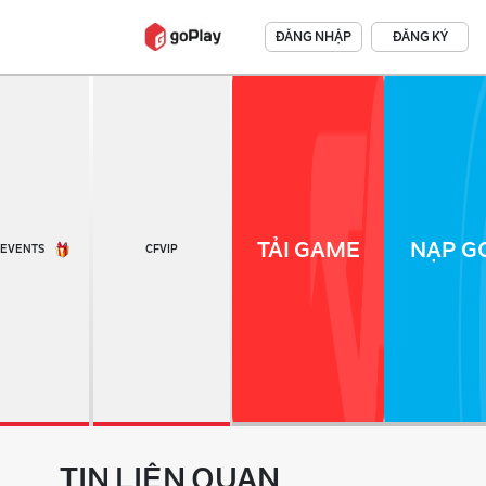
ĐĂNG NHẬP
ĐĂNG KÝ
TẢI GAME
NẠP GO
EVENTS
CFVIP
TIN LIÊN QUAN