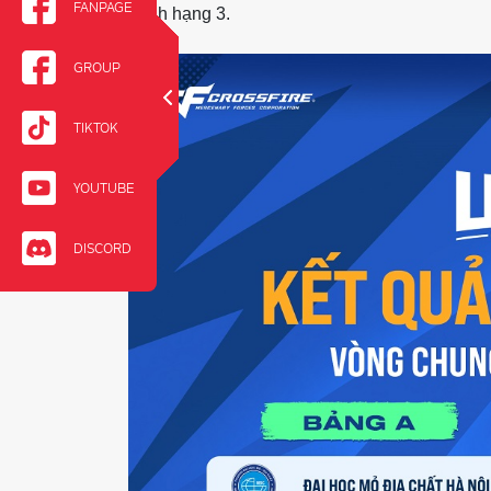
FANPAGE
tranh hạng 3.
GROUP
TIKTOK
YOUTUBE
DISCORD