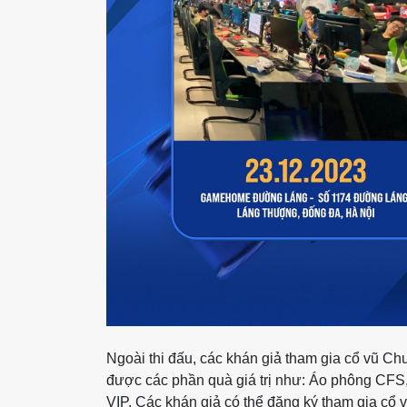
Ngoài thi đấu, các khán giả tham gia cổ vũ 
được các phần quà giá trị như: Áo phông CFS
VIP. Các khán giả có thể đăng ký tham gia cổ v