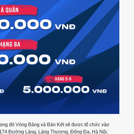
trong đó Vòng Bảng và Bán Kết sẽ được tổ chức vào
174 Đường Láng, Láng Thượng, Đống Đa, Hà Nội.