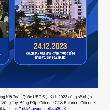
Chung Kết Toàn Quốc UEC Đột Kích 2023 cũng sẽ nhận
, Vòng Tay, Bóng Đập, Giftcode CFS Balance, Giftcode
ũ tại:
https://bit.ly/covuuecdotkich2023