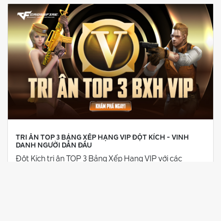
TRI ÂN TOP 3 BẢNG XẾP HẠNG VIP ĐỘT KÍCH - VINH
DANH NGƯỜI DẪN ĐẦU
Đột Kích tri ân TOP 3 Bảng Xếp Hạng VIP với các
quyền lợi độc quyền dành riêng cho người dẫn đầu.
Cùng khám phá ngay!
28/07/2026