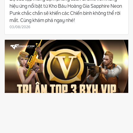
hiệu ứng nổi bật từ Kho Báu Hoàng Gia Sapphire Neon
Punk chắc chắn sẽ khiến các Chiến binh không thể rời
mắt. Cùng khám phá ngay nhé!
03/08/2026
TRI ÂN TOP 3 BẢNG XẾP HẠNG VIP ĐỘT KÍCH - VINH
DANH NGƯỜI DẪN ĐẦU
Đột Kích tri ân TOP 3 Bảng Xếp Hạng VIP với các