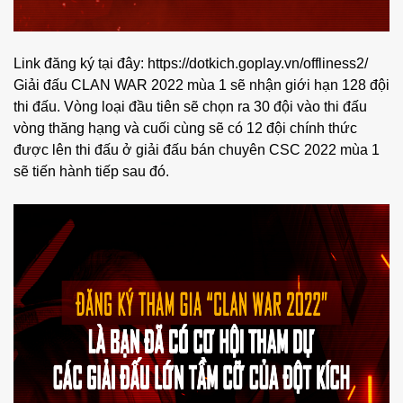
Link đăng ký tại đây:
https://dotkich.goplay.vn/offliness2/
Giải đấu CLAN WAR 2022 mùa 1 sẽ nhận giới hạn 128 đội
thi đấu. Vòng loại đầu tiên sẽ chọn ra 30 đội vào thi đấu
vòng thăng hạng và cuối cùng sẽ có 12 đội chính thức
được lên thi đấu ở giải đấu bán chuyên CSC 2022 mùa 1
sẽ tiến hành tiếp sau đó.