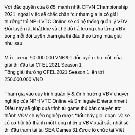
Với đặc quyền của 8 đội mạnh nhất CFVN Championship
2021, ngoài việc sẽ chắc chắn “cứ tham gia là có giải
thưởng“ thì NPH VTC Online sẽ có hệ thống quản lý VĐV -
Đội tuyển rất khắt khe và chế độ trả lương cho từng VĐV
trong mỗi đội tuyển tham gia thi đấu theo từng mùa giải
như sau:
Mức lương 50.000.000 VNĐ/01 đội tuyển cho một mùa
giải thi đấu tại CFEL 2021 Season 1
Tổng giải thưởng CFEL 2021 Season 1 lên tới
250.000.000 VNĐ
Tham gia vào quy trình quản lý & định hướng VĐV chuyên
nghiệp của NPH VTC Online và Smilegate Entertainment
Điều này sẽ giúp quá trình từ game thủ bán chuyên trở
thành VĐV chuyên nghiệp được “đốt cháy giai đoạn” và sẽ
có cơ hội trở thành một trong những VĐV xuất sắc nhất sẽ
thi đấu tranh tài tại SEA Games 31 được tổ chức tại Việt