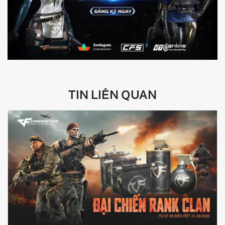
TIN LIÊN QUAN